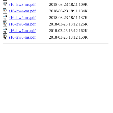
s16-law3-ms.pdf
2018-03-23 18:11
109K
s16-law4-ms.pdf
2018-03-23 18:11
134K
s16-law5-ms.pdf
2018-03-23 18:11
137K
s16-law6-ms.pdf
2018-03-23 18:12
126K
s16-law7-ms.pdf
2018-03-23 18:12
162K
s16-law8-ms.pdf
2018-03-23 18:12
150K